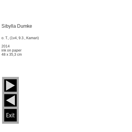
Sibylla Dumke
o. T., (1v4, 9.3., Kamari)
2014
ink on paper
48 x 35,3 cm