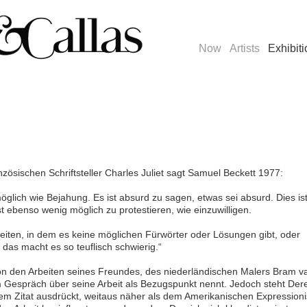
Now
Artists
Exhibit
ösischen Schriftsteller Charles Juliet sagt Samuel Beckett 1977:
glich wie Bejahung. Es ist absurd zu sagen, etwas sei absurd. Dies is
st ebenso wenig möglich zu protestieren, wie einzuwilligen.
iten, in dem es keine möglichen Fürwörter oder Lösungen gibt, oder
das macht es so teuflisch schwierig.“
von den Arbeiten seines Freundes, des niederländischen Malers Bram v
m Gespräch über seine Arbeit als Bezugspunkt nennt. Jedoch steht Der
nem Zitat ausdrückt, weitaus näher als dem Amerikanischen Expression