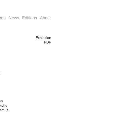
ions
News
Editions
About
Exhibition
PDF
t
an
eichs
ismus,