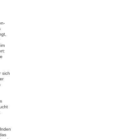
en-
s
ngt,
r
 im
rt:
le
r sich
er
m
in
ucht
t
elnden
 das