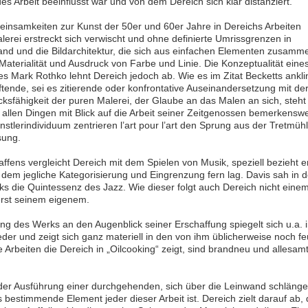
es Arbeit beeinflusst war und von dem Dereich sich klar distanziert.
einsamkeiten zur Kunst der 50er und 60er Jahre in Dereichs Arbeiten
erei erstreckt sich verwischt und ohne definierte Umrissgrenzen in
and und die Bildarchitektur, die sich aus einfachen Elementen zusamm
Materialität und Ausdruck von Farbe und Linie. Die Konzeptualität eine
ines Mark Rothko lehnt Dereich jedoch ab. Wie es im Zitat Becketts ankli
tende, sei es zitierende oder konfrontative Auseinandersetzung mit de
cksfähigkeit der puren Malerei, der Glaube an das Malen an sich, steht
r allen Dingen mit Blick auf die Arbeit seiner Zeitgenossen bemerkenswe
nstlerindividuum zentrieren l’art pour l’art den Sprung aus der Tretmüh
sung.
ffens vergleicht Dereich mit dem Spielen von Musik, speziell bezieht e
 dem jegliche Kategorisierung und Eingrenzung fern lag. Davis sah in d
s die Quintessenz des Jazz. Wie dieser folgt auch Dereich nicht eine
rst seinem eigenem.
g des Werks an den Augenblick seiner Erschaffung spiegelt sich u.a. 
eder und zeigt sich ganz materiell in den von ihm üblicherweise noch fe
Arbeiten die Dereich in „Oilcooking“ zeigt, sind brandneu und allesam
kt der Ausführung einer durchgehenden, sich über die Leinwand schläng
s bestimmende Element jeder dieser Arbeit ist. Dereich zielt darauf ab,