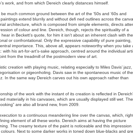
e’s work, and from which Dereich clearly distances himself.
to be much common ground between the art of the ‘50s and ‘60s and
l paintings extend blurrily and without defi ned outlines across the canv
rial architecture, which is composed from simple elements, directs atte
ssion of colour and line. Dereich, though, rejects the spirituality of a
hear in Beckett’s quote, for him it isn’t about an inherent clash with the
onal or confrontational. Only the expressive capability of pure painting,
 of central importance. This, above all, appears noteworthy when you take 
 with his art-for-art’s-sake approach, centred around the individual arti
int from the treadmill of the postmodern view of art.
tic creation with playing music, relating especially to Miles Davis’ jazz,
tegorisation or pigeonholing. Davis saw in the spontaneous music of the
z. In the same way Dereich carves out his own approach rather than
nship of the work with the instant of its creation is reflected in Dereich
ted materially in his canvases, which are usually displayed still wet. The
ooking” are also all brand new, from 2009.
f execution to a continuous meandering line over the canvas, which, righ
efining element of all these works. Dereich aims at having the picture
ning. The creamy texture of the paint is noticeable and this impression
l colours. Next to some darker works in toned down blue-blacks and gre