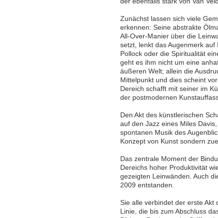
der ebenfalls stark von Van Veld
Zunächst lassen sich viele Gem
erkennen: Seine abstrakte Ölmal
All-Over-Manier über die Leinw
setzt, lenkt das Augenmerk auf 
Pollock oder die Spiritualität e
geht es ihm nicht um eine anhaf
äußeren Welt; allein die Ausdru
Mittelpunkt und dies scheint vo
Dereich schafft mit seiner im Kü
der postmodernen Kunstauffas
Den Akt des künstlerischen Scha
auf den Jazz eines Miles Davis,
spontanen Musik des Augenblick
Konzept von Kunst sondern zue
Das zentrale Moment der Bindun
Dereichs hoher Produktivität wi
gezeigten Leinwänden. Auch die 
2009 entstanden.
Sie alle verbindet der erste A
Linie, die bis zum Abschluss da