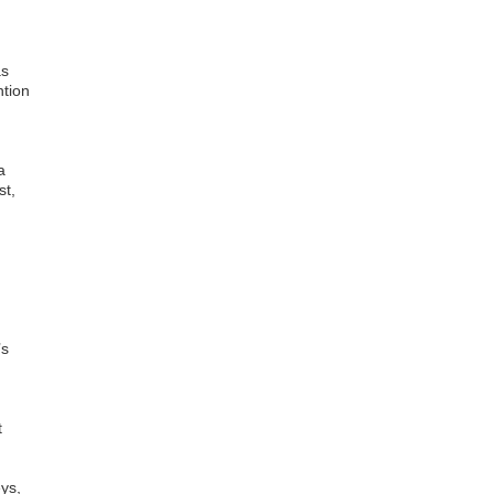
as
ntion
a
st,
’s
t
ys,