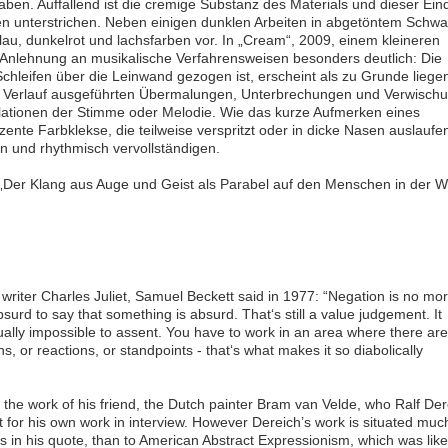
haben. Auffallend ist die cremige Substanz des Materials und dieser Ein
ben unterstrichen. Neben einigen dunklen Arbeiten in abgetöntem Schwa
au, dunkelrot und lachsfarben vor. In „Cream“, 2009, einem kleineren
e Anlehnung an musikalische Verfahrensweisen besonders deutlich: Die
Schleifen über die Leinwand gezogen ist, erscheint als zu Grunde liege
ren Verlauf ausgeführten Übermalungen, Unterbrechungen und Verwisch
lationen der Stimme oder Melodie. Wie das kurze Aufmerken eines
nte Farbklekse, die teilweise verspritzt oder in dicke Nasen auslaufe
en und rhythmisch vervollständigen.
 „Der Klang aus Auge und Geist als Parabel auf den Menschen in der We
 writer Charles Juliet, Samuel Beckett said in 1977: “Negation is no mo
absurd to say that something is absurd. That‘s still a value judgement. It
qually impossible to assent. You have to work in an area where there are
s, or reactions, or standpoints - that‘s what makes it so diabolically
the work of his friend, the Dutch painter Bram van Velde, who Ralf Der
 for his own work in interview. However Dereich’s work is situated muc
s in his quote, than to American Abstract Expressionism, which was lik