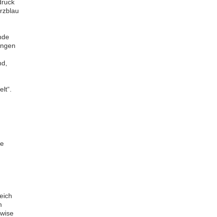
druck
rzblau
nde
ungen
nd,
lt“.
re
eich
h
ewise