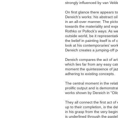
strongly influenced by van Veld
On first glance there appears 
Dereich’s works: his abstract oi
in an all-over manner. The picto
towards the materiality and expre
Rothko or Pollock’s ways. As we 
outside world, be it representati
the belief in painting itself is
look at his contemporaries’ work:
Dereich creates a jumping-off po
Dereich compares the act of artis
which lies far from any easy ca
moment the quintessence of jaz
adhering to existing concepts.
The central moment in the relatio
prolific output and is demonstra
works shown by Dereich in “Oilc
They all connect the first act o
up to their completion, is the d
in his grasp from the very begin
is underlined through the paste