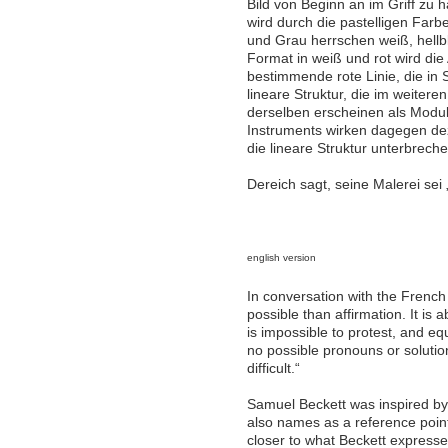
Bild von Beginn an im Griff zu 
wird durch die pastelligen Far
und Grau herrschen weiß, hellbl
Format in weiß und rot wird di
bestimmende rote Linie, die in 
lineare Struktur, die im weite
derselben erscheinen als Modu
Instruments wirken dagegen deze
die lineare Struktur unterbrech
Dereich sagt, seine Malerei sei
english version
In conversation with the French
possible than affirmation. It is 
is impossible to protest, and e
no possible pronouns or solution
difficult.“
Samuel Beckett was inspired by 
also names as a reference point
closer to what Beckett expresse